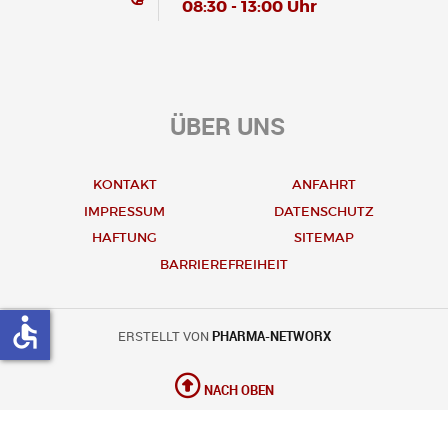
08:30 - 13:00 Uhr
ÜBER UNS
KONTAKT
ANFAHRT
IMPRESSUM
DATENSCHUTZ
HAFTUNG
SITEMAP
BARRIEREFREIHEIT
accessible
ERSTELLT VON
PHARMA-NETWORX
NACH OBEN