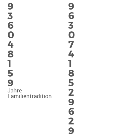
9
9
3
6
6
3
0
0
4
7
8
4
1
1
5
8
9
5
2
Jahre
Familientradition
9
6
2
9