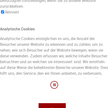
bevorzugten Einstellungen, wenn Sie zu unserer Website
zurückkehren.
Aktiviert
Analytische Cookies
Analytische Cookies ermöglichen es uns, die Anzahl der
Besucher unserer Website zu erkennen und zu zählen, um zu
sehen, wie sich Besucher auf der Website bewegen, wenn sie
diese verwenden. Zudem erfassen wir, welche Inhalte Besucher
betrachten und an welchen sie interessiert sind. Wir ermitteln
auf diese Weise die beliebtesten Bereiche unserer Website. Dies
hilft uns, den Service, den wir Ihnen anbieten, zu verbessern,
indem wir uns vergewissern, dass unsere Nutzer die von ihnen
gesuchten Informationen finden. Dabei werden anonymisierte
demografische Daten an Dritte übermitteln, um die Inhalte und
Angebote für Sie zielgenauer zu gestalten.
Aktiviert