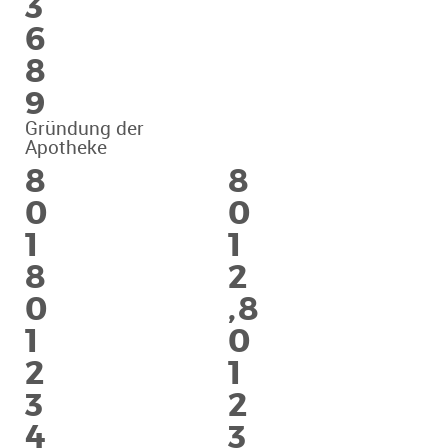
3
6
8
9
Gründung der
Apotheke
8
8
0
0
1
1
8
2
0
,
8
1
0
2
1
3
2
4
3