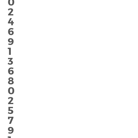
0
2
4
6
9
1
3
6
8
0
2
5
7
9