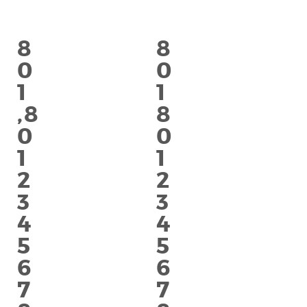
eines Website-Betreibers von Drittanbieternetzwerken
geschaltet, können jedoch auch vom Betreiber selbst platziert
werden. Die Cookies können sich daran erinnern, dass Sie eine
8
8
Website besucht haben, und diese Informationen können mit
0
0
anderen Organisationen, einschließlich anderen
1
1
Werbetreibenden, geteilt werden. Sie können jedoch nicht
feststellen, wer Sie sind, da die gesammelten Daten niemals
,
8
8
mit Ihrem Profil verknüpft sind.
0
0
Aktiviert
1
1
2
2
Cookies erlauben
Alle Cookies ablehnen
Einstellungen speichern
3
3
4
4
5
5
6
6
7
7