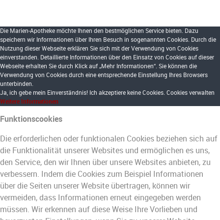
Die Marien-Apotheke möchte Ihnen den bestmöglichen Service bieten. Dazu
Funktionscookies
speichern wir Informationen über Ihren Besuch in sogenannten Cookies. Durch die
Analytische Cookies
Nutzung dieser Webseite erklären Sie sich mit der Verwendung von Cookies
Social Media
einverstanden. Detaillierte Informationen über den Einsatz von Cookies auf dieser
Webseite erhalten Sie durch Klick auf „Mehr Informationen“. Sie können die
Zielgerichtete Werbecookies
Verwendung von Cookies durch eine entsprechende Einstellung Ihres Browsers
unterbinden.
Erweiterte Cookie Einstellungen
Ja, ich gebe mein Einverständnis!
Ich akzeptiere keine Cookies.
Cookies verwalten
Weitere Informationen
Funktionscookies
Die erforderlichen oder funktionalen Cookies beziehen sich auf
die Funktionalität unserer Websites und ermöglichen es uns,
den Service, den wir Ihnen über unsere Websites anbieten, zu
verbessern. Indem die Cookies zum Beispiel Informationen
über die Seiten unserer Website übertragen, können wir
vermeiden, dass Informationen erneut eingegeben werden
müssen. Wir erkennen auf diese Weise Ihre Vorlieben und